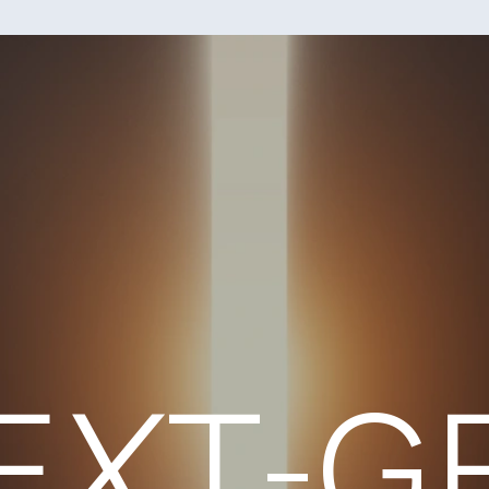
E
X
T-G