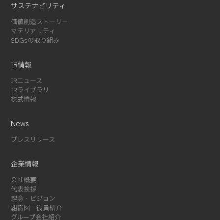
2024-03 (2)
サステナビリティ
2024-02 (3)
価値創造ストーリー
2024-01 (1)
マテリアリティ
SDGsの取り組み
2023-12 (2)
2023-08 (1)
IR情報
2023-07 (2)
2023-06 (2)
IRニュース
IRライブラリ
2023-05 (1)
株式情報
2023-01 (1)
2022-11 (4)
News
2022-05 (3)
プレスリリース
2022-04 (1)
2022-01 (1)
企業情報
2021-12 (1)
会社概要
2021-10 (3)
代表挨拶
理念・ビジョン
2021-09 (1)
組織図・役員紹介
2021-08 (3)
グループ会社紹介