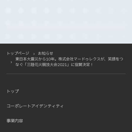
2025-11 (2)
2025-10 (3)
2025-09 (4)
2025-08 (4)
2025-07 (4)
2025-06 (2)
2025-05 (1)
トップページ
お知らせ
東日本大震災から10年。株式会社マードゥレクスが、笑顔をつ
2025-04 (11)
なぐ「三陸花火競技大会2021」に協賛決定！
2025-03 (2)
2025-02 (3)
2025-01 (5)
トップ
2024-12 (4)
2024-11 (5)
コーポレートアイデンティティ
2024-10 (7)
2024-08 (5)
事業内容
2024-07 (1)