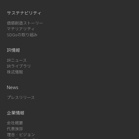
2024-08 (5)
サステナビリティ
2024-07 (1)
2024-03 (2)
価値創造ストーリー
マテリアリティ
2024-02 (3)
SDGsの取り組み
2024-01 (1)
2023-12 (2)
IR情報
2023-08 (1)
IRニュース
2023-07 (2)
IRライブラリ
2023-06 (2)
株式情報
2023-05 (1)
News
2023-01 (1)
2022-11 (4)
プレスリリース
2022-05 (3)
企業情報
2022-04 (1)
2022-01 (1)
会社概要
代表挨拶
2021-12 (1)
理念・ビジョン