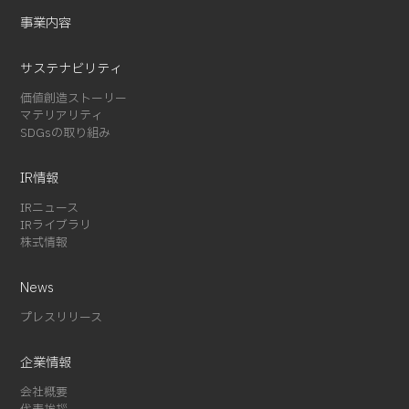
2024-10 (7)
事業内容
2024-08 (5)
サステナビリティ
2024-07 (1)
2024-03 (2)
価値創造ストーリー
マテリアリティ
2024-02 (3)
SDGsの取り組み
2024-01 (1)
2023-12 (2)
IR情報
2023-08 (1)
IRニュース
2023-07 (2)
IRライブラリ
2023-06 (2)
株式情報
2023-05 (1)
News
2023-01 (1)
2022-11 (4)
プレスリリース
2022-05 (3)
企業情報
2022-04 (1)
2022-01 (1)
会社概要