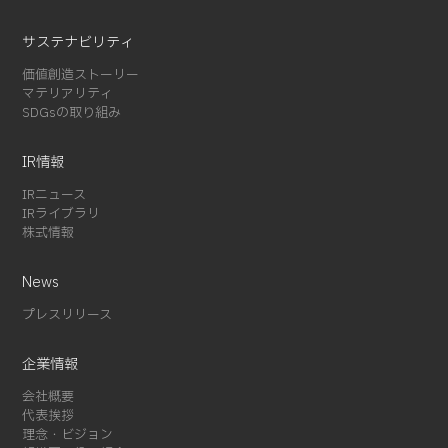
2024-08 (5)
サステナビリティ
2024-07 (1)
2024-03 (2)
価値創造ストーリー
マテリアリティ
2024-02 (3)
SDGsの取り組み
2024-01 (1)
2023-12 (2)
IR情報
2023-08 (1)
IRニュース
2023-07 (2)
IRライブラリ
2023-06 (2)
株式情報
2023-05 (1)
News
2023-01 (1)
2022-11 (4)
プレスリリース
2022-05 (3)
企業情報
2022-04 (1)
2022-01 (1)
会社概要
代表挨拶
2021-12 (1)
理念・ビジョン