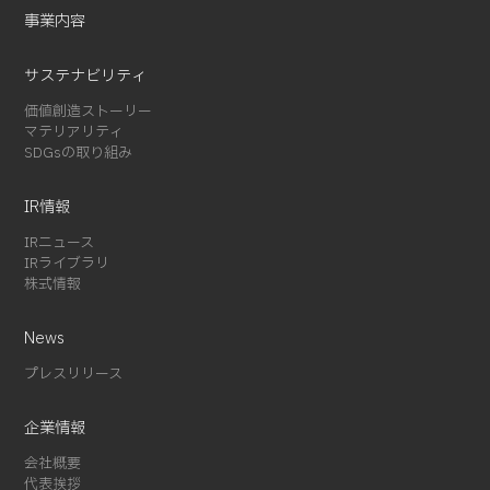
2024-10 (7)
事業内容
2024-08 (5)
サステナビリティ
2024-07 (1)
2024-03 (2)
価値創造ストーリー
マテリアリティ
2024-02 (3)
SDGsの取り組み
2024-01 (1)
2023-12 (2)
IR情報
2023-08 (1)
IRニュース
2023-07 (2)
IRライブラリ
2023-06 (2)
株式情報
2023-05 (1)
News
2023-01 (1)
2022-11 (4)
プレスリリース
2022-05 (3)
企業情報
2022-04 (1)
2022-01 (1)
会社概要
代表挨拶