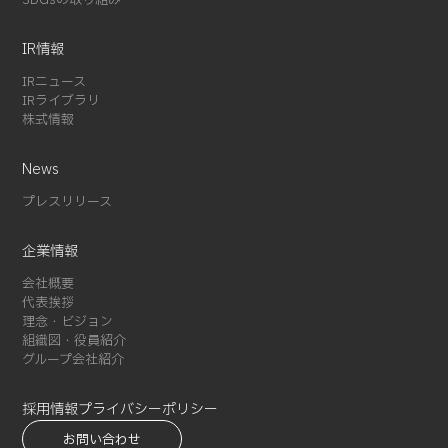
SDGsの取り組み
2023-12 (2)
2023-08 (1)
IR情報
2023-07 (2)
IRニュース
2023-06 (2)
IRライブラリ
株式情報
2023-05 (1)
2023-01 (1)
News
2022-11 (4)
プレスリリース
2022-05 (3)
2022-04 (1)
企業情報
2022-01 (1)
会社概要
2021-12 (1)
代表挨拶
2021-10 (3)
理念・ビジョン
組織図・役員紹介
2021-09 (1)
グループ会社紹介
2021-08 (3)
2021-07 (3)
採用情報
プライバシーポリシー
2021-06 (1)
お問い合わせ