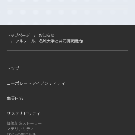
2025-09 (4)
2025-08 (4)
2025-07 (4)
2025-06 (2)
2025-05 (1)
トップページ
お知らせ
アルヌール、名城大学と共同研究開始!
2025-04 (11)
2025-03 (2)
2025-02 (3)
2025-01 (5)
トップ
2024-12 (4)
コーポレートアイデンティティ
2024-11 (5)
2024-10 (7)
事業内容
2024-08 (5)
2024-07 (1)
サステナビリティ
2024-03 (2)
価値創造ストーリー
2024-02 (3)
マテリアリティ
2024-01 (1)