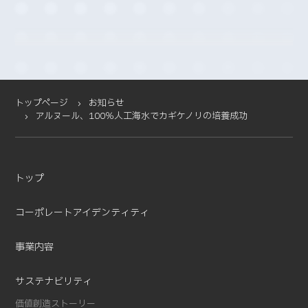
2025-10 (3)
2025-09 (4)
2025-08 (4)
2025-07 (4)
2025-06 (2)
2025-05 (1)
トップページ
お知らせ
アルヌール、100％人工海水でカギケノリの培養成功
2025-04 (11)
2025-03 (2)
2025-02 (3)
2025-01 (5)
トップ
2024-12 (4)
コーポレートアイデンティティ
2024-11 (5)
2024-10 (7)
事業内容
2024-08 (5)
2024-07 (1)
サステナビリティ
2024-03 (2)
価値創造ストーリー
2024-02 (3)