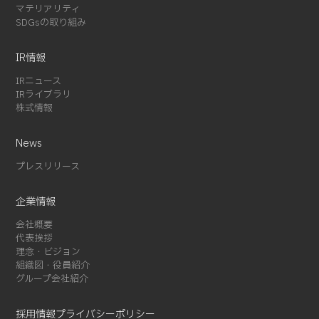
マテリアリティ
2024-01 (1)
SDGsの取り組み
2023-12 (2)
2023-08 (1)
IR情報
2023-07 (2)
IRニュース
2023-06 (2)
IRライブラリ
株式情報
2023-05 (1)
2023-01 (1)
News
2022-11 (4)
プレスリリース
2022-05 (3)
2022-04 (1)
企業情報
2022-01 (1)
会社概要
2021-12 (1)
代表挨拶
2021-10 (3)
理念・ビジョン
組織図・役員紹介
2021-09 (1)
グループ会社紹介
2021-08 (3)
2021-07 (3)
採用情報
プライバシーポリシー