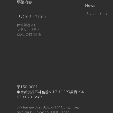
事業内容
News
2023-06 (2)
2023-05 (1)
プレスリリース
サステナビリティ
2023-01 (1)
価値創造ストーリー
2022-11 (4)
マテリアリティ
2022-05 (3)
SDGsの取り組み
2022-04 (1)
2022-01 (1)
2021-12 (1)
2021-10 (3)
2021-09 (1)
2021-08 (3)
2021-07 (3)
〒150-0001
2021-06 (1)
東京都渋谷区神宮前6-17-11 JPR原宿ビル
2021-05 (3)
03-6823-6664
2021-04 (2)
JPR harajukubiru Bldg., 6-17-11, Jingumae,
2021-03 (2)
Shibuya-ku, Tokyo 150-0001, Japan.