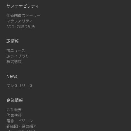
2024-07 (1)
サステナビリティ
2024-03 (2)
価値創造ストーリー
2024-02 (3)
マテリアリティ
2024-01 (1)
SDGsの取り組み
2023-12 (2)
2023-08 (1)
IR情報
2023-07 (2)
IRニュース
2023-06 (2)
IRライブラリ
株式情報
2023-05 (1)
2023-01 (1)
News
2022-11 (4)
プレスリリース
2022-05 (3)
2022-04 (1)
企業情報
2022-01 (1)
会社概要
2021-12 (1)
代表挨拶
2021-10 (3)
理念・ビジョン
組織図・役員紹介
2021-09 (1)