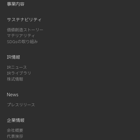
2024-07 (1)
事業内容
2024-03 (2)
2024-02 (3)
サステナビリティ
2024-01 (1)
価値創造ストーリー
マテリアリティ
2023-12 (2)
SDGsの取り組み
2023-08 (1)
2023-07 (2)
IR情報
2023-06 (2)
IRニュース
2023-05 (1)
IRライブラリ
2023-01 (1)
株式情報
2022-11 (4)
News
2022-05 (3)
2022-04 (1)
プレスリリース
2022-01 (1)
企業情報
2021-12 (1)
2021-10 (3)
会社概要
代表挨拶
2021-09 (1)