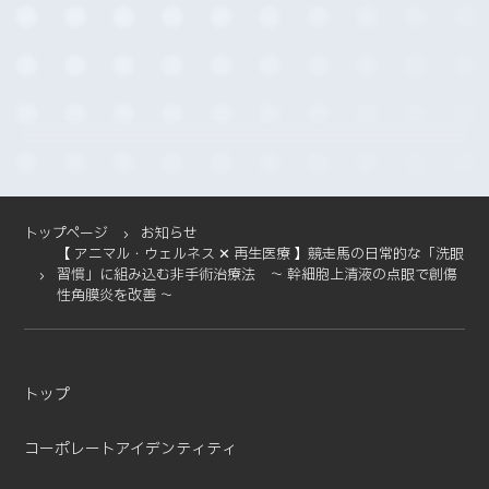
2025-12 (5)
2025-11 (2)
2025-10 (3)
2025-09 (4)
2025-08 (4)
2025-07 (4)
2025-06 (2)
2025-05 (1)
トップページ
お知らせ
【 アニマル・ウェルネス ✕ 再生医療 】競走馬の日常的な「洗眼
2025-04 (11)
習慣」に組み込む非手術治療法 ～ 幹細胞上清液の点眼で創傷
2025-03 (2)
性角膜炎を改善 ～
2025-02 (3)
2025-01 (5)
2024-12 (4)
トップ
2024-11 (5)
2024-10 (7)
コーポレートアイデンティティ
2024-08 (5)