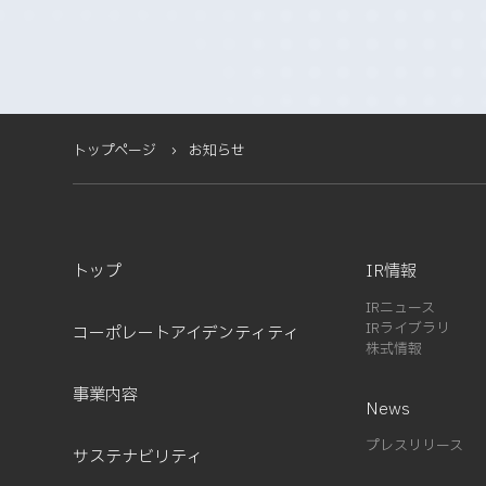
2025-06 (2)
2025-05 (1)
2025-04 (11)
2025-03 (2)
2025-02 (3)
トップページ
お知らせ
2025-01 (5)
2024-12 (4)
2024-11 (5)
2024-10 (7)
トップ
IR情報
2024-08 (5)
IRニュース
2024-07 (1)
IRライブラリ
コーポレートアイデンティティ
2024-03 (2)
株式情報
2024-02 (3)
事業内容
2024-01 (1)
News
2023-12 (2)
プレスリリース
サステナビリティ
2023-08 (1)
2023-07 (2)