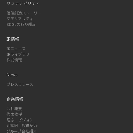
2024-03 (2)
サステナビリティ
2024-02 (3)
価値創造ストーリー
2024-01 (1)
マテリアリティ
SDGsの取り組み
2023-12 (2)
2023-08 (1)
IR情報
2023-07 (2)
2023-06 (2)
IRニュース
IRライブラリ
2023-05 (1)
株式情報
2023-01 (1)
2022-11 (4)
News
2022-05 (3)
プレスリリース
2022-04 (1)
2022-01 (1)
企業情報
2021-12 (1)
会社概要
2021-10 (3)
代表挨拶
理念・ビジョン
2021-09 (1)
組織図・役員紹介
2021-08 (3)
グループ会社紹介