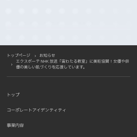
2025-11 (2)
2025-10 (3)
2025-09 (4)
2025-08 (4)
2025-07 (4)
2025-06 (2)
2025-05 (1)
トップページ
お知らせ
エクスボーテ NHK 放送「宙わたる教室」に美粧協賛！女優や俳
2025-04 (11)
優の美しい肌づくりを応援しています。
2025-03 (2)
2025-02 (3)
2025-01 (5)
トップ
2024-12 (4)
2024-11 (5)
コーポレートアイデンティティ
2024-10 (7)
2024-08 (5)
事業内容
2024-07 (1)