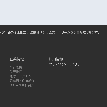
ップ・会員さま限定！ 最高峰「シワ改善」クリームを数量限定で新発売。
企業情報
採用情報
プライバシーポリシー
会社概要
代表挨拶
理念・ビジョン
組織図・役員紹介
グループ会社紹介