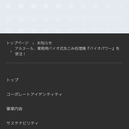
2025-10 (3)
2025-09 (4)
2025-08 (4)
2025-07 (4)
2025-06 (2)
2025-05 (1)
トップページ
お知らせ
アルヌール、業務用バイオ式生ごみ処理機『バイオパワー』を
2025-04 (11)
受注！
2025-03 (2)
2025-02 (3)
2025-01 (5)
トップ
2024-12 (4)
2024-11 (5)
コーポレートアイデンティティ
2024-10 (7)
2024-08 (5)
事業内容
2024-07 (1)
2024-03 (2)
サステナビリティ
2024-02 (3)