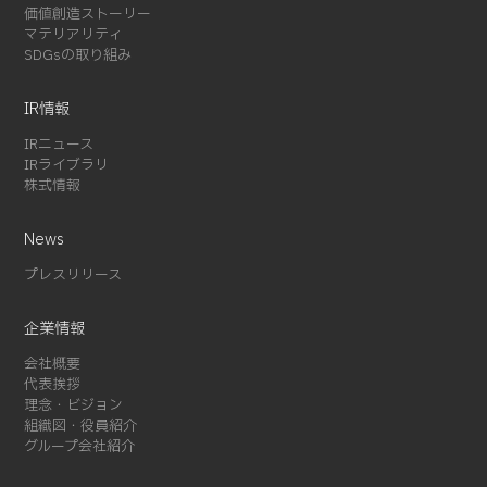
価値創造ストーリー
2024-01 (1)
マテリアリティ
SDGsの取り組み
2023-12 (2)
2023-08 (1)
IR情報
2023-07 (2)
2023-06 (2)
IRニュース
IRライブラリ
2023-05 (1)
株式情報
2023-01 (1)
2022-11 (4)
News
2022-05 (3)
プレスリリース
2022-04 (1)
2022-01 (1)
企業情報
2021-12 (1)
会社概要
2021-10 (3)
代表挨拶
理念・ビジョン
2021-09 (1)
組織図・役員紹介
2021-08 (3)
グループ会社紹介
2021-07 (3)