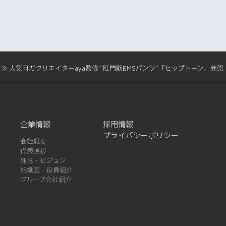
人気ヨガクリエイターaya監修 “肛門筋EMSパンツ”「ヒップトーン」発売｜ic
企業情報
採用情報
プライバシーポリシー
会社概要
代表挨拶
理念・ビジョン
組織図・役員紹介
グループ会社紹介