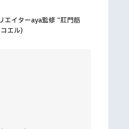
エイターaya監修 “肛門筋
イコエル)