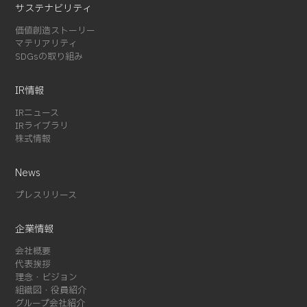
2024-03 (2)
サステナビリティ
2024-02 (3)
価値創造ストーリー
2024-01 (1)
マテリアリティ
SDGsの取り組み
2023-12 (2)
2023-08 (1)
IR情報
2023-07 (2)
2023-06 (2)
IRニュース
IRライブラリ
2023-05 (1)
株式情報
2023-01 (1)
2022-11 (4)
News
2022-05 (3)
プレスリリース
2022-04 (1)
2022-01 (1)
企業情報
2021-12 (1)
会社概要
2021-10 (3)
代表挨拶
理念・ビジョン
2021-09 (1)
組織図・役員紹介
2021-08 (3)
グループ会社紹介