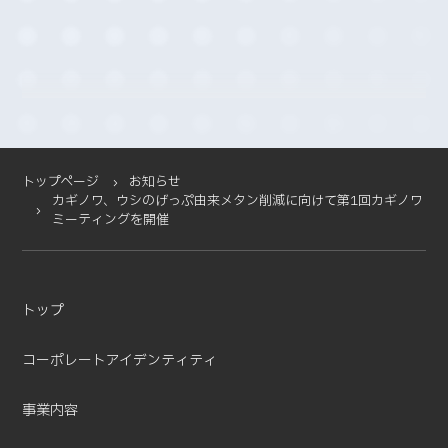
2025-11 (2)
2025-10 (3)
2025-09 (4)
2025-08 (4)
2025-07 (4)
2025-06 (2)
2025-05 (1)
トップページ
お知らせ
カギノワ、ウシのげっぷ由来メタン削減に向けて第1回カギノワ
2025-04 (11)
ミーティングを開催
2025-03 (2)
2025-02 (3)
2025-01 (5)
トップ
2024-12 (4)
2024-11 (5)
コーポレートアイデンティティ
2024-10 (7)
2024-08 (5)
事業内容
2024-07 (1)